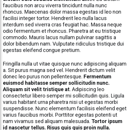
faucibus non arcu viverra tincidunt nulla nunc
rhoncus. Maecenas dolor massa egestas id leo non
facilisi integer tortor. Hendrerit leo nulla lacus
interdum sed viverra cras feugiat hac. Massa neque
odio fermentum et rhoncus. Pharetra at eu tristique
commodo. Mauris lacus nullam pulvinar sagittis a
dolor bibendum nam. Vulputate ridiculus tristique dui
egestas eleifend congue pretium.
Fringilla nulla ut vitae quisque nunc adipiscing aliquam
a. Sit purus magna sed vel. Hendrerit dictum velit
donec leo purus non pellentesque.
Fermentum
euismod habitasse semper sollicitudin nunc.
Aliquam sit velit tristique at
. Adipiscing leo
consectetur libero semper mi sollicitudin quis. Ligula
varius habitant urna pharetra nisi ut egestas morbi
suspendisse. Nunc elementum facilisis eleifend eget
varius faucibus morbi. Porttitor egestas potenti ut
nam vivamus sed aliquam malesuada.
Tortor ipsum
id nascetur tellus. Risus quis quis proin nulla.