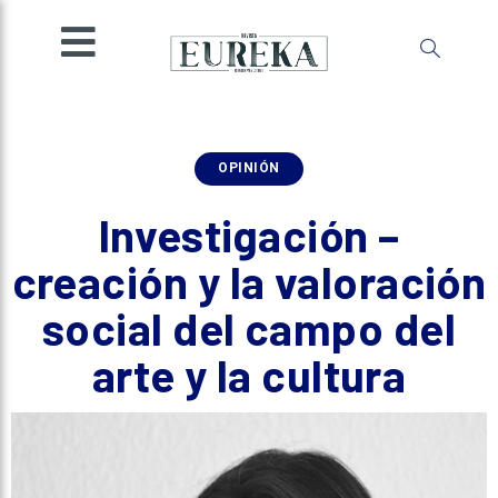
SOCIEDAD
INGENIO
MENTE
AMBIENTE
OPINIÓN
ESPECIALES
Investigación –
OPINIÓN
creación y la valoración
IMPRESA
social del campo del
arte y la cultura