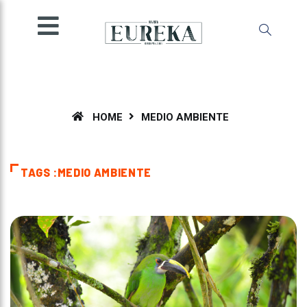
SOCIEDAD
INGENIO
MENTE
AMBIENTE
ESPECIALES
HOME
MEDIO AMBIENTE
OPINIÓN
IMPRESA
TAGS :MEDIO AMBIENTE