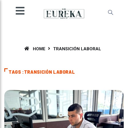
SOCIEDAD
INGENIO
MENTE
AMBIENTE
ESPECIALES
HOME
TRANSICIÓN LABORAL
OPINIÓN
IMPRESA
TAGS :TRANSICIÓN LABORAL