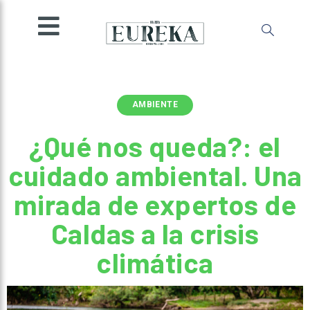
SOCIEDAD
INGENIO
MENTE
AMBIENTE
AMBIENTE
ESPECIALES
¿Qué nos queda?: el
OPINIÓN
cuidado ambiental. Una
IMPRESA
mirada de expertos de
Caldas a la crisis
climática