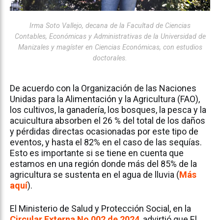
Irma Soto Vallejo, decana de la Facultad de Ciencias
Contables, Económicas y Administrativas de la Universidad de
Manizales y magíster en Ciencias Económicas, con estudios
doctorales.
De acuerdo con la Organización de las Naciones
Unidas para la Alimentación y la Agricultura (FAO),
los cultivos, la ganadería, los bosques, la pesca y la
acuicultura absorben el 26 % del total de los daños
y pérdidas directas ocasionadas por este tipo de
eventos, y hasta el 82% en el caso de las sequías.
Esto es importante si se tiene en cuenta que
estamos en una región donde más del 85% de la
agricultura se sustenta en el agua de lluvia (
Más
aquí
).
El Ministerio de Salud y Protección Social, en la
Circular Externa No 002 de 2024
, advirtió que El