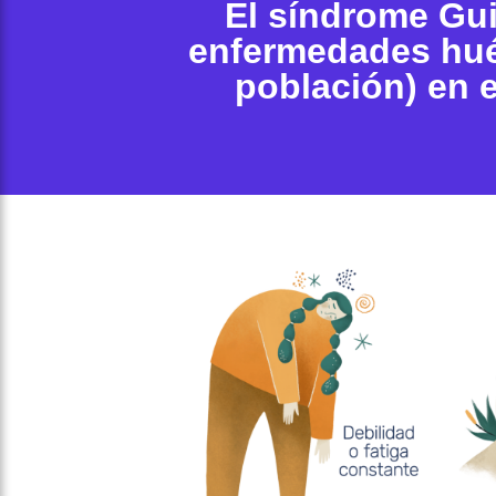
El síndrome Guil
enfermedades hué
población) en e