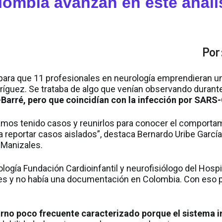
lombia avanzan en este anális
Por
para que 11 profesionales en neurología emprendieran una
dríguez. Se trataba de algo que venían observando durant
-Barré, pero que coincidían con la infección por SARS
mos tenido casos y reunirlos para conocer el comportamie
eportar casos aislados”, destaca Bernardo Uribe García,
e Manizales.
ogía Fundación Cardioinfantil y neurofisiólogo del Hospit
ses y no había una documentación en Colombia. Con eso 
torno poco frecuente caracterizado porque el sistema 