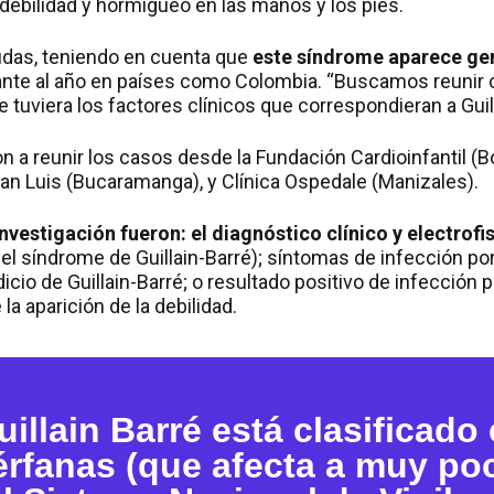
debilidad y hormigueo en las manos y los pies.
dudas, teniendo en cuenta que
este síndrome aparece ge
nte al año en países como Colombia. “Buscamos reunir 
e tuviera los factores clínicos que correspondieran a Guill
 reunir los casos desde la Fundación Cardioinfantil (B
 San Luis (Bucaramanga), y Clínica Ospedale (Manizales).
investigación fueron: el diagnóstico clínico y electrof
 del síndrome de Guillain-Barré); síntomas de infección
cio de Guillain-Barré; o resultado positivo de infecció
a aparición de la debilidad.
illain Barré está clasificado 
rfanas (que afecta a muy poc