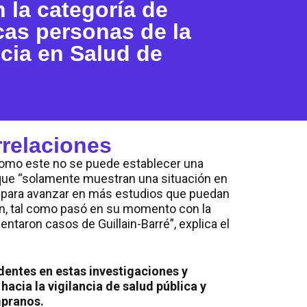
n la categoría de
as personas de la
ncia en Salud de
rrelaciones
como este no se puede establecer una
rque “solamente muestran una situación en
e para avanzar en más estudios que puedan
ón, tal como pasó en su momento con la
entaron casos de Guillain-Barré”, explica el
dentes en estas investigaciones y
acia la vigilancia de salud pública y
mpranos.