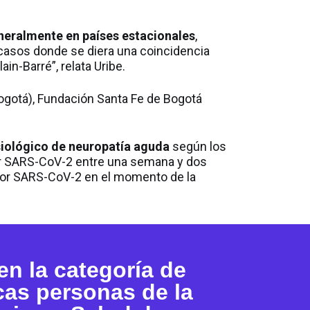
neralmente en países estacionales
,
casos donde se diera una coincidencia
ain-Barré”, relata Uribe.
ogotá), Fundación Santa Fe de Bogotá
isiológico de neuropatía aguda
según los
 por SARS-CoV-2 entre una semana y dos
n por SARS-CoV-2 en el momento de la
en la categoría de
as personas de la