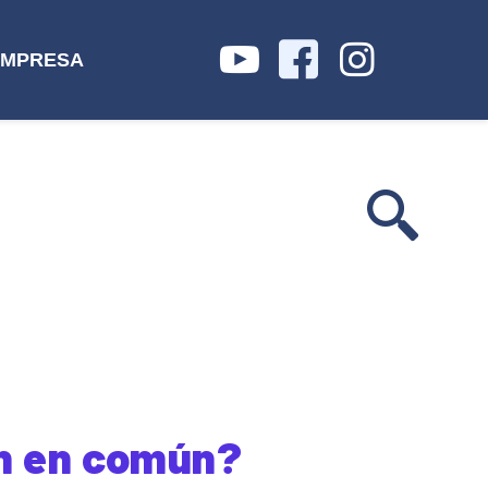
IMPRESA
en en común?