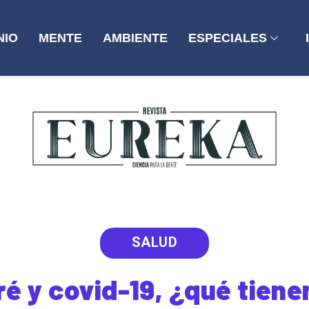
NIO
MENTE
AMBIENTE
ESPECIALES
SALUD
rré y covid-19, ¿qué tien