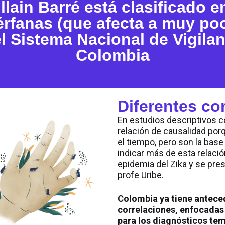
lain Barré está clasificado e
rfanas (que afecta a muy poc
l Sistema Nacional de Vigila
Colombia
Diferentes co
En estudios descriptivos 
relación de causalidad po
el tiempo, pero son la bas
indicar más de esta relaci
epidemia del Zika y se pres
profe Uribe.
Colombia ya tiene antece
correlaciones, enfocadas h
para los diagnósticos te