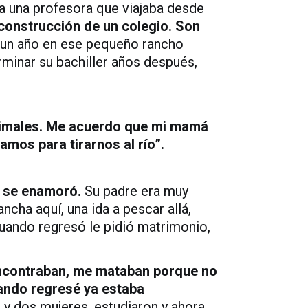
a una profesora que viajaba desde
construcción de un colegio. Son
 un año en ese pequeño rancho
erminar su bachiller años después,
animales. Me acuerdo que mi mamá
mos para tirarnos al río”.
l se enamoró.
Su padre era muy
ncha aquí, una ida a pescar allá,
cuando regresó le pidió matrimonio,
encontraban, me mataban porque no
ando regresé ya estaba
 y dos mujeres, estudiaron y ahora