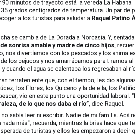
 90 minutos de trayecto está la vereda La Habana. 
s 35 grados centígrados de temperatura. Un par de p
coger a los turistas para saludar a
Raquel Patiño Á
ncha se cambia de La Dorada a Norcasia. Y, sentada 
de sonrisa amable y madre de cinco hijos
, recuer
so, nos divertíamos con los pescados y los anima
e los bejucos y nos amarrábamos para tirarnos al r
 y cuando el agua se calentaba los regresaban al rí
ran terrateniente que, con el tiempo, les dio alguna
múdez, los Flores, los Quiceno y la de ella, los Pati
 pescar, vio en este punto una oportunidad laboral.
“
raleza, de lo que nos daba el río”
, dice Raquel.
no sabía leer ni escribir. Nadie de mi familia. Acá 
a nada más”, recuerda, mientras la brisa hace que te
esperada de turistas y ellos les empezaron a decir 