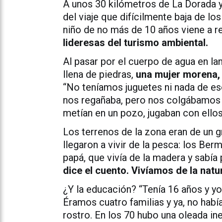
A unos 30 kilómetros de La Dorada y
del viaje que difícilmente baja de lo
niño de no más de 10 años viene a re
lideresas del turismo ambiental.
Al pasar por el cuerpo de agua en la
llena de piedras,
una mujer morena, 
“No teníamos juguetes ni nada de e
nos regañaba, pero nos colgábamos d
metían en un pozo, jugaban con ellos
Los terrenos de la zona eran de un g
llegaron a vivir de la pesca: los Ber
papá, que vivía de la madera y sabía
dice el cuento. Vivíamos de la natu
¿Y la educación? “Tenía 16 años y yo 
Éramos cuatro familias y ya, no habí
rostro. En los 70 hubo una oleada in