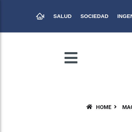
IEDAD
I
SALUD
SOCIEDAD
INGE
ENIO
TE
IENTE
ECIALES
NIÓN
RESA
HOME
MA