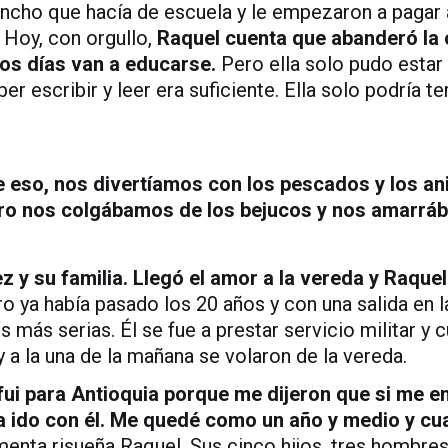
ncho que hacía de escuela y le empezaron a pagar 
 Hoy, con orgullo,
Raquel cuenta que abanderó la 
los días van a educarse.
Pero ella solo pudo estar
r escribir y leer era suficiente. Ella solo podría t
e eso, nos divertíamos con los pescados y los 
o nos colgábamos de los bejucos y nos amarrába
 y su familia. Llegó el amor a la vereda y Raque
o ya había pasado los 20 años y con una salida en la
más serias. Él se fue a prestar servicio militar y 
 y a la una de la mañana se volaron de la vereda.
ui para Antioquia porque me dijeron que si me 
 ido con él. Me quedé como un año y medio y cu
nta risueña Raquel. Sus cinco hijos, tres hombres